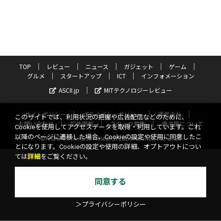
TOP
レビュー
ニュース
ガジェット
ゲーム
グルメ
スタートアップ
ICT
インフォメーション
ASCII.jp
MITテクノロジーレビュー
サイトポリシー
プライバシーポリシー
運営会社
このサイトでは、利用状況の把握や広告配信などのために、
お問い合わせ
広告掲載
スタッフ募集
電子版について
Cookieを使用してアクセスデータを取得・利用しています。これ
以降のページに遷移した場合、Cookieの設定や使用に同意したこ
©KADOKAWA ASCII Research Laboratories, Inc. 2026
とになります。Cookieの設定や使用の詳細、オプトアウトについ
ては
詳細
をご覧ください。
同意する
＞プライバシーポリシー