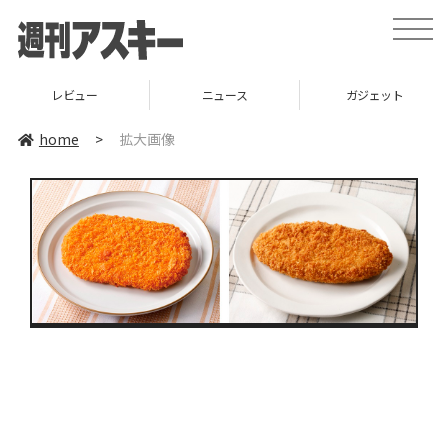
toggle
naviga
レビュー
ニュース
ガジェット
home
>
拡大画像