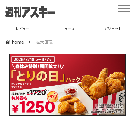
toggle
naviga
レビュー
ニュース
ガジェット
home
>
拡大画像