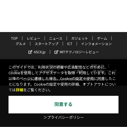
TOP
レビュー
ニュース
ガジェット
ゲーム
グルメ
スタートアップ
ICT
インフォメーション
ASCII.jp
MITテクノロジーレビュー
サイトポリシー
プライバシーポリシー
運営会社
このサイトでは、利用状況の把握や広告配信などのために、
お問い合わせ
広告掲載
スタッフ募集
電子版について
Cookieを使用してアクセスデータを取得・利用しています。これ
以降のページに遷移した場合、Cookieの設定や使用に同意したこ
©KADOKAWA ASCII Research Laboratories, Inc. 2026
とになります。Cookieの設定や使用の詳細、オプトアウトについ
ては
詳細
をご覧ください。
同意する
＞プライバシーポリシー