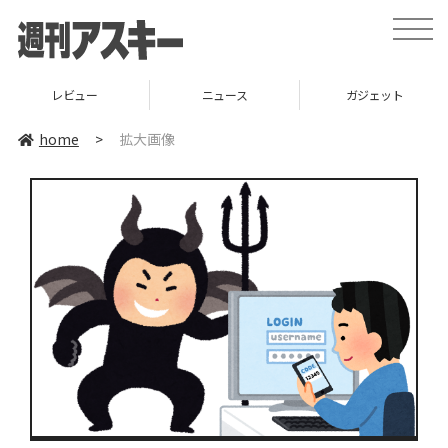
toggle
naviga
レビュー
ニュース
ガジェット
home
>
拡大画像