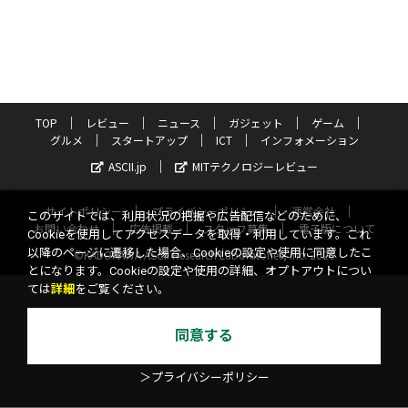
TOP
レビュー
ニュース
ガジェット
ゲーム
グルメ
スタートアップ
ICT
インフォメーション
ASCII.jp
MITテクノロジーレビュー
サイトポリシー
プライバシーポリシー
運営会社
このサイトでは、利用状況の把握や広告配信などのために、
お問い合わせ
広告掲載
スタッフ募集
電子版について
Cookieを使用してアクセスデータを取得・利用しています。これ
以降のページに遷移した場合、Cookieの設定や使用に同意したこ
©KADOKAWA ASCII Research Laboratories, Inc. 2026
とになります。Cookieの設定や使用の詳細、オプトアウトについ
ては
詳細
をご覧ください。
同意する
＞プライバシーポリシー