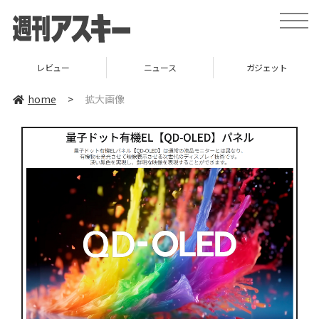
toggle
naviga
レビュー
ニュース
ガジェット
home
>
拡大画像