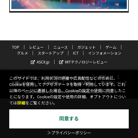
TOP
レビュー
ニュース
ガジェット
ゲーム
グルメ
スタートアップ
ICT
インフォメーション
ASCII.jp
MITテクノロジーレビュー
サイトポリシー
プライバシーポリシー
運営会社
このサイトでは、利用状況の把握や広告配信などのために、
お問い合わせ
広告掲載
スタッフ募集
電子版について
Cookieを使用してアクセスデータを取得・利用しています。これ
以降のページに遷移した場合、Cookieの設定や使用に同意したこ
©KADOKAWA ASCII Research Laboratories, Inc. 2026
とになります。Cookieの設定や使用の詳細、オプトアウトについ
ては
詳細
をご覧ください。
同意する
＞プライバシーポリシー