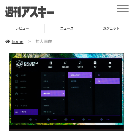
toggle
naviga
レビュー
ニュース
ガジェット
home
>
拡大画像