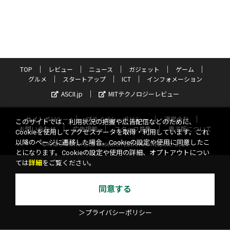
TOP
レビュー
ニュース
ガジェット
ゲーム
グルメ
スタートアップ
ICT
インフォメーション
ASCII.jp
MITテクノロジーレビュー
サイトポリシー
プライバシーポリシー
運営会社
このサイトでは、利用状況の把握や広告配信などのために、
お問い合わせ
広告掲載
スタッフ募集
電子版について
Cookieを使用してアクセスデータを取得・利用しています。これ
以降のページに遷移した場合、Cookieの設定や使用に同意したこ
©KADOKAWA ASCII Research Laboratories, Inc. 2026
とになります。Cookieの設定や使用の詳細、オプトアウトについ
ては
詳細
をご覧ください。
同意する
＞プライバシーポリシー