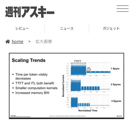
toggle
naviga
レビュー
ニュース
ガジェット
home
>
拡大画像