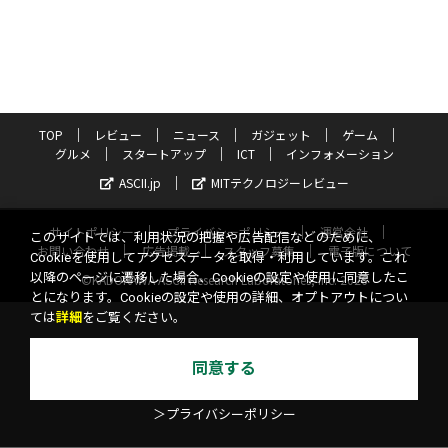
TOP
レビュー
ニュース
ガジェット
ゲーム
グルメ
スタートアップ
ICT
インフォメーション
ASCII.jp
MITテクノロジーレビュー
サイトポリシー
プライバシーポリシー
運営会社
このサイトでは、利用状況の把握や広告配信などのために、
お問い合わせ
広告掲載
スタッフ募集
電子版について
Cookieを使用してアクセスデータを取得・利用しています。これ
以降のページに遷移した場合、Cookieの設定や使用に同意したこ
©KADOKAWA ASCII Research Laboratories, Inc. 2026
とになります。Cookieの設定や使用の詳細、オプトアウトについ
ては
詳細
をご覧ください。
同意する
＞プライバシーポリシー