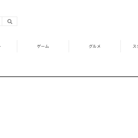
ト
ゲーム
グルメ
ス