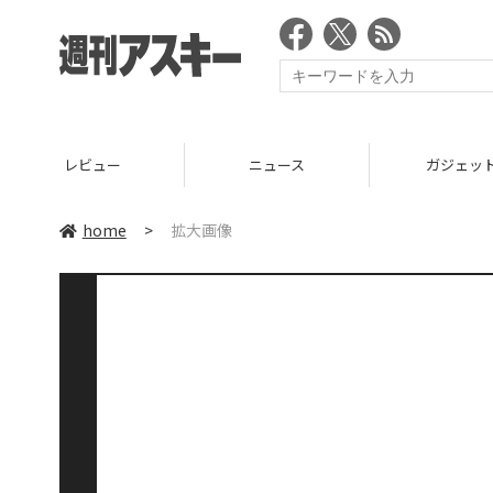
レビュー
ニュース
ガジェッ
home
>
拡大画像