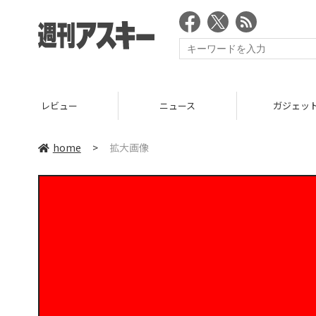
レビュー
ニュース
ガジェッ
home
>
拡大画像