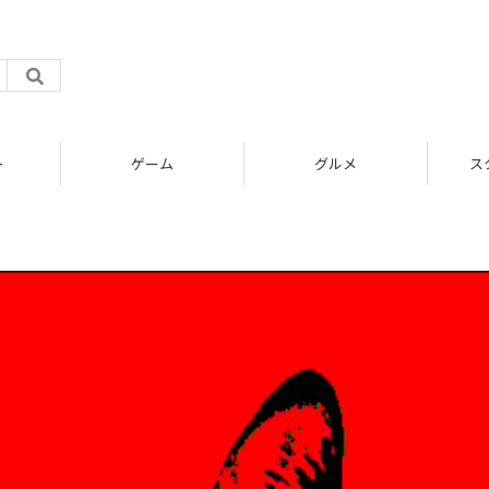
ト
ゲーム
グルメ
ス