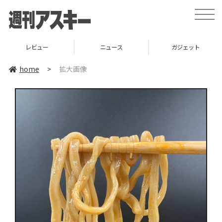
toggle
naviga
レビュー
ニュース
ガジェット
home
>
拡大画像