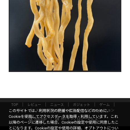
TOP
レビュー
ニュース
ガジェット
ゲーム
グルメ
スタートアップ
ICT
インフォメーション
このサイトでは、利用状況の把握や広告配信などのために、
Cookieを使用してアクセスデータを取得・利用しています。これ
ASCII.jp
MITテクノロジーレビュー
以降のページに遷移した場合、Cookieの設定や使用に同意したこ
とになります。Cookieの設定や使用の詳細、オプトアウトについ