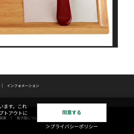
インフォメーション
います。これ
同意する
オプトアウトに
募集
電子版について
＞プライバシーポリシー