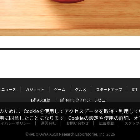
ニュース
ガジェット
ゲーム
グルメ
スタートアップ
ICT
ASCII.jp
MITテクノロジーレビュー
ために、Cookieを使用してアクセスデータを取得・利用して
使用に同意したことになります。Cookieの設定や使用の詳細、
ライバシーポリシー
運営会社
お問い合わせ
広告掲載
スタッフ
©KADOKAWA ASCII Research Laboratories, Inc. 2026