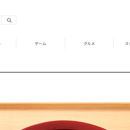
ト
ゲーム
グルメ
ス