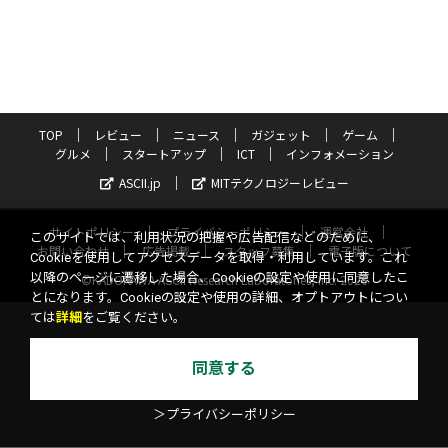
TOP
レビュー
ニュース
ガジェット
ゲーム
グルメ
スタートアップ
ICT
インフォメーション
ASCII.jp
MITテクノロジーレビュー
サイトポリシー
プライバシーポリシー
運営会社
このサイトでは、利用状況の把握や広告配信などのために、
お問い合わせ
広告掲載
スタッフ募集
電子版について
Cookieを使用してアクセスデータを取得・利用しています。これ
以降のページに遷移した場合、Cookieの設定や使用に同意したこ
©KADOKAWA ASCII Research Laboratories, Inc. 2026
とになります。Cookieの設定や使用の詳細、オプトアウトについ
ては
詳細
をご覧ください。
同意する
＞プライバシーポリシー