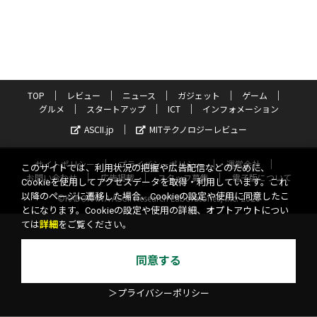
TOP
レビュー
ニュース
ガジェット
ゲーム
グルメ
スタートアップ
ICT
インフォメーション
ASCII.jp
MITテクノロジーレビュー
サイトポリシー
プライバシーポリシー
運営会社
このサイトでは、利用状況の把握や広告配信などのために、
お問い合わせ
広告掲載
スタッフ募集
電子版について
Cookieを使用してアクセスデータを取得・利用しています。これ
以降のページに遷移した場合、Cookieの設定や使用に同意したこ
©KADOKAWA ASCII Research Laboratories, Inc. 2026
とになります。Cookieの設定や使用の詳細、オプトアウトについ
ては
詳細
をご覧ください。
同意する
＞プライバシーポリシー