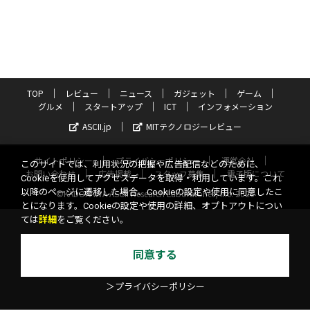
TOP
レビュー
ニュース
ガジェット
ゲーム
グルメ
スタートアップ
ICT
インフォメーション
ASCII.jp
MITテクノロジーレビュー
サイトポリシー
プライバシーポリシー
運営会社
このサイトでは、利用状況の把握や広告配信などのために、
お問い合わせ
広告掲載
スタッフ募集
電子版について
Cookieを使用してアクセスデータを取得・利用しています。これ
以降のページに遷移した場合、Cookieの設定や使用に同意したこ
©KADOKAWA ASCII Research Laboratories, Inc. 2026
とになります。Cookieの設定や使用の詳細、オプトアウトについ
ては
詳細
をご覧ください。
同意する
＞プライバシーポリシー