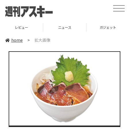
toggle
naviga
レビュー
ニュース
ガジェット
home
>
拡大画像