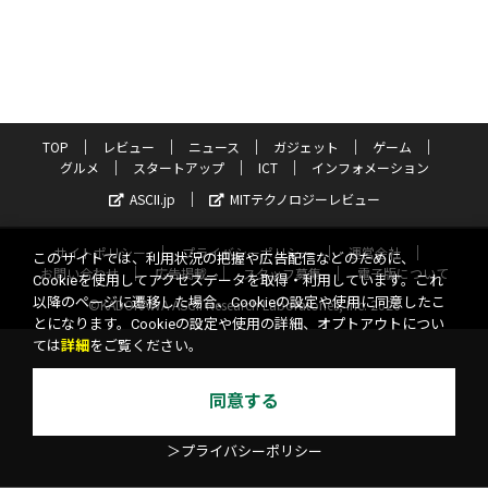
TOP
レビュー
ニュース
ガジェット
ゲーム
グルメ
スタートアップ
ICT
インフォメーション
ASCII.jp
MITテクノロジーレビュー
サイトポリシー
プライバシーポリシー
運営会社
このサイトでは、利用状況の把握や広告配信などのために、
お問い合わせ
広告掲載
スタッフ募集
電子版について
Cookieを使用してアクセスデータを取得・利用しています。これ
以降のページに遷移した場合、Cookieの設定や使用に同意したこ
©KADOKAWA ASCII Research Laboratories, Inc. 2026
とになります。Cookieの設定や使用の詳細、オプトアウトについ
ては
詳細
をご覧ください。
同意する
＞プライバシーポリシー