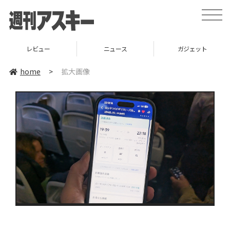
toggle
naviga
レビュー
ニュース
ガジェット
home
>
拡大画像