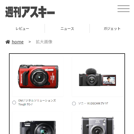
toggle
naviga
レビュー
ニュース
ガジェット
home
>
拡大画像