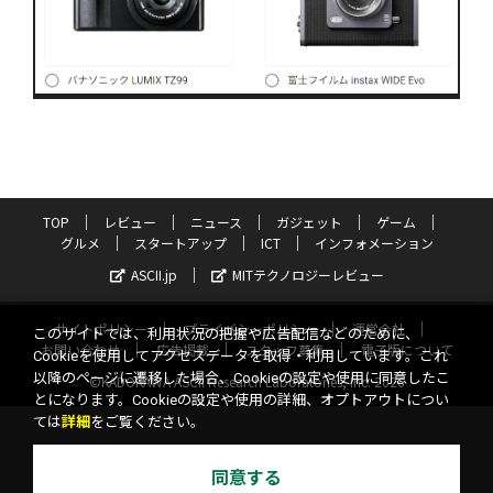
TOP
レビュー
ニュース
ガジェット
ゲーム
グルメ
スタートアップ
ICT
インフォメーション
ASCII.jp
MITテクノロジーレビュー
サイトポリシー
プライバシーポリシー
運営会社
このサイトでは、利用状況の把握や広告配信などのために、
お問い合わせ
広告掲載
スタッフ募集
電子版について
Cookieを使用してアクセスデータを取得・利用しています。これ
以降のページに遷移した場合、Cookieの設定や使用に同意したこ
©KADOKAWA ASCII Research Laboratories, Inc. 2026
とになります。Cookieの設定や使用の詳細、オプトアウトについ
ては
詳細
をご覧ください。
同意する