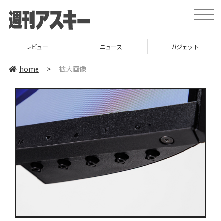
toggle
naviga
レビュー
ニュース
ガジェット
home
>
拡大画像