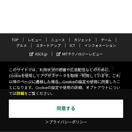
TOP
レビュー
ニュース
ガジェット
ゲーム
グルメ
スタートアップ
ICT
インフォメーション
ASCII.jp
MITテクノロジーレビュー
サイトポリシー
プライバシーポリシー
運営会社
このサイトでは、利用状況の把握や広告配信などのために、
お問い合わせ
広告掲載
スタッフ募集
電子版について
Cookieを使用してアクセスデータを取得・利用しています。これ
以降のページに遷移した場合、Cookieの設定や使用に同意したこ
©KADOKAWA ASCII Research Laboratories, Inc. 2026
とになります。Cookieの設定や使用の詳細、オプトアウトについ
ては
詳細
をご覧ください。
同意する
＞プライバシーポリシー