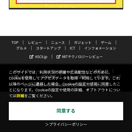
TOP
レビュー
ニュース
ガジェット
ゲーム
グルメ
スタートアップ
ICT
インフォメーション
ASCII.jp
MITテクノロジーレビュー
サイトポリシー
プライバシーポリシー
運営会社
このサイトでは、利用状況の把握や広告配信などのために、
お問い合わせ
広告掲載
スタッフ募集
電子版について
Cookieを使用してアクセスデータを取得・利用しています。これ
以降のページに遷移した場合、Cookieの設定や使用に同意したこ
©KADOKAWA ASCII Research Laboratories, Inc. 2026
とになります。Cookieの設定や使用の詳細、オプトアウトについ
ては
詳細
をご覧ください。
同意する
＞プライバシーポリシー