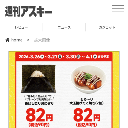
toggle
naviga
レビュー
ニュース
ガジェット
home
>
拡大画像