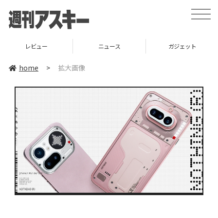
toggle
naviga
レビュー
ニュース
ガジェット
home
>
拡大画像