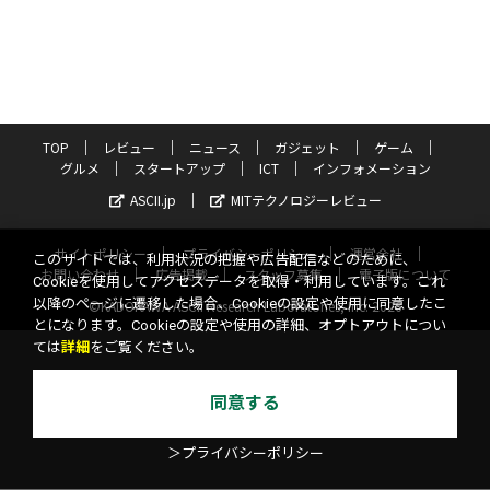
TOP
レビュー
ニュース
ガジェット
ゲーム
グルメ
スタートアップ
ICT
インフォメーション
ASCII.jp
MITテクノロジーレビュー
サイトポリシー
プライバシーポリシー
運営会社
このサイトでは、利用状況の把握や広告配信などのために、
お問い合わせ
広告掲載
スタッフ募集
電子版について
Cookieを使用してアクセスデータを取得・利用しています。これ
以降のページに遷移した場合、Cookieの設定や使用に同意したこ
©KADOKAWA ASCII Research Laboratories, Inc. 2026
とになります。Cookieの設定や使用の詳細、オプトアウトについ
ては
詳細
をご覧ください。
同意する
＞プライバシーポリシー