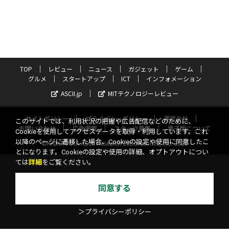
TOP
レビュー
ニュース
ガジェット
ゲーム
グルメ
スタートアップ
ICT
インフォメーション
ASCII.jp
MITテクノロジーレビュー
サイトポリシー
プライバシーポリシー
運営会社
このサイトでは、利用状況の把握や広告配信などのために、
お問い合わせ
広告掲載
スタッフ募集
電子版について
Cookieを使用してアクセスデータを取得・利用しています。これ
以降のページに遷移した場合、Cookieの設定や使用に同意したこ
©KADOKAWA ASCII Research Laboratories, Inc. 2026
とになります。Cookieの設定や使用の詳細、オプトアウトについ
ては
詳細
をご覧ください。
同意する
＞プライバシーポリシー