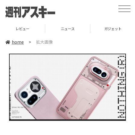
toggle
naviga
レビュー
ニュース
ガジェット
home
>
拡大画像