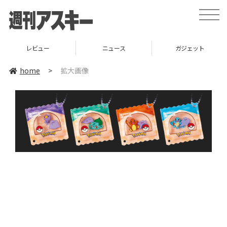
toggle
naviga
レビュー
ニュース
ガジェット
home
>
拡大画像