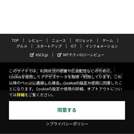
TOP
レビュー
ニュース
ガジェット
ゲーム
グルメ
スタートアップ
ICT
インフォメーション
ASCII.jp
MITテクノロジーレビュー
サイトポリシー
プライバシーポリシー
運営会社
このサイトでは、利用状況の把握や広告配信などのために、
お問い合わせ
広告掲載
スタッフ募集
電子版について
Cookieを使用してアクセスデータを取得・利用しています。これ
以降のページに遷移した場合、Cookieの設定や使用に同意したこ
©KADOKAWA ASCII Research Laboratories, Inc. 2026
とになります。Cookieの設定や使用の詳細、オプトアウトについ
ては
詳細
をご覧ください。
同意する
＞プライバシーポリシー