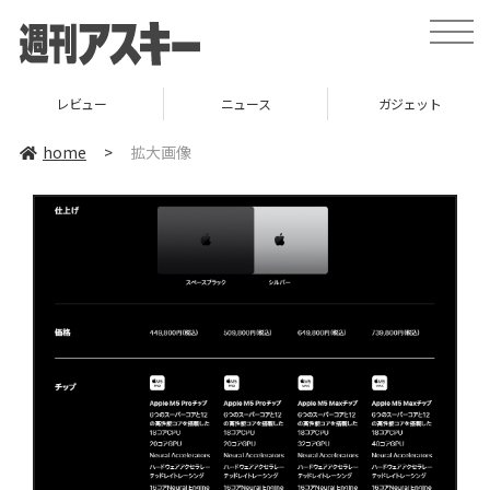
toggle
naviga
レビュー
ニュース
ガジェット
home
>
拡大画像