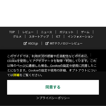
TOP
レビュー
ニュース
ガジェット
ゲーム
グルメ
スタートアップ
ICT
インフォメーション
ASCII.jp
MITテクノロジーレビュー
サイトポリシー
プライバシーポリシー
運営会社
このサイトでは、利用状況の把握や広告配信などのために、
お問い合わせ
広告掲載
スタッフ募集
電子版について
Cookieを使用してアクセスデータを取得・利用しています。これ
以降のページに遷移した場合、Cookieの設定や使用に同意したこ
©KADOKAWA ASCII Research Laboratories, Inc. 2026
とになります。Cookieの設定や使用の詳細、オプトアウトについ
ては
詳細
をご覧ください。
同意する
＞プライバシーポリシー