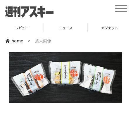
toggle
naviga
レビュー
ニュース
ガジェット
home
>
拡大画像