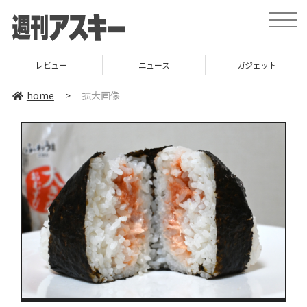
toggle
naviga
レビュー
ニュース
ガジェット
home
>
拡大画像