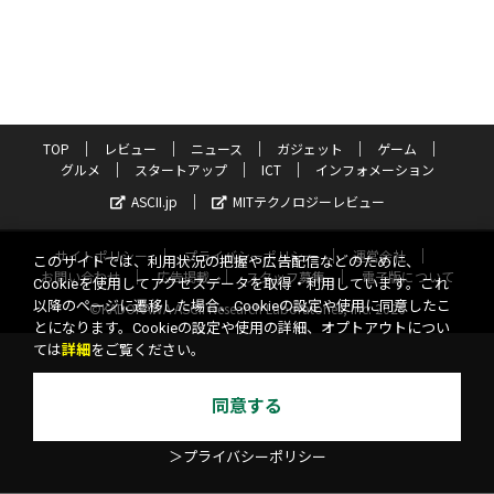
TOP
レビュー
ニュース
ガジェット
ゲーム
グルメ
スタートアップ
ICT
インフォメーション
ASCII.jp
MITテクノロジーレビュー
サイトポリシー
プライバシーポリシー
運営会社
このサイトでは、利用状況の把握や広告配信などのために、
お問い合わせ
広告掲載
スタッフ募集
電子版について
Cookieを使用してアクセスデータを取得・利用しています。これ
以降のページに遷移した場合、Cookieの設定や使用に同意したこ
©KADOKAWA ASCII Research Laboratories, Inc. 2026
とになります。Cookieの設定や使用の詳細、オプトアウトについ
ては
詳細
をご覧ください。
同意する
＞プライバシーポリシー