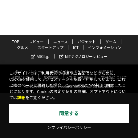
TOP
レビュー
ニュース
ガジェット
ゲーム
グルメ
スタートアップ
ICT
インフォメーション
ASCII.jp
MITテクノロジーレビュー
サイトポリシー
プライバシーポリシー
運営会社
このサイトでは、利用状況の把握や広告配信などのために、
お問い合わせ
広告掲載
スタッフ募集
電子版について
Cookieを使用してアクセスデータを取得・利用しています。これ
以降のページに遷移した場合、Cookieの設定や使用に同意したこ
©KADOKAWA ASCII Research Laboratories, Inc. 2026
とになります。Cookieの設定や使用の詳細、オプトアウトについ
ては
詳細
をご覧ください。
同意する
＞プライバシーポリシー