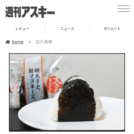
toggle
naviga
レビュー
ニュース
ガジェット
home
>
拡大画像