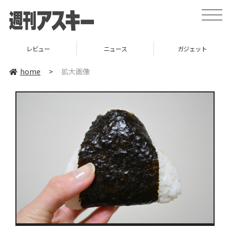
toggle
naviga
レビュー
ニュース
ガジェット
home
>
拡大画像