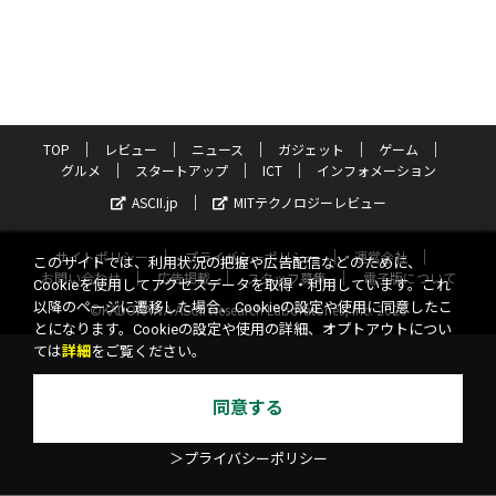
TOP
レビュー
ニュース
ガジェット
ゲーム
グルメ
スタートアップ
ICT
インフォメーション
ASCII.jp
MITテクノロジーレビュー
サイトポリシー
プライバシーポリシー
運営会社
このサイトでは、利用状況の把握や広告配信などのために、
お問い合わせ
広告掲載
スタッフ募集
電子版について
Cookieを使用してアクセスデータを取得・利用しています。これ
以降のページに遷移した場合、Cookieの設定や使用に同意したこ
©KADOKAWA ASCII Research Laboratories, Inc. 2026
とになります。Cookieの設定や使用の詳細、オプトアウトについ
ては
詳細
をご覧ください。
同意する
＞プライバシーポリシー