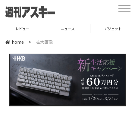
toggle
naviga
レビュー
ニュース
ガジェット
home
>
拡大画像