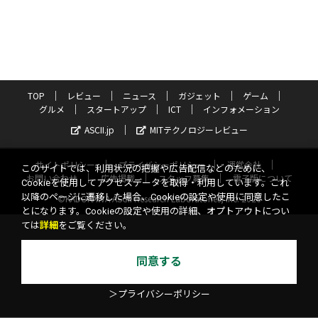
TOP
レビュー
ニュース
ガジェット
ゲーム
グルメ
スタートアップ
ICT
インフォメーション
ASCII.jp
MITテクノロジーレビュー
サイトポリシー
プライバシーポリシー
運営会社
このサイトでは、利用状況の把握や広告配信などのために、
お問い合わせ
広告掲載
スタッフ募集
電子版について
Cookieを使用してアクセスデータを取得・利用しています。これ
以降のページに遷移した場合、Cookieの設定や使用に同意したこ
©KADOKAWA ASCII Research Laboratories, Inc. 2026
とになります。Cookieの設定や使用の詳細、オプトアウトについ
ては
詳細
をご覧ください。
同意する
＞プライバシーポリシー