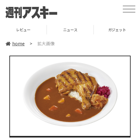
toggle
naviga
レビュー
ニュース
ガジェット
home
>
拡大画像