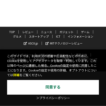
TOP
レビュー
ニュース
ガジェット
ゲーム
グルメ
スタートアップ
ICT
インフォメーション
ASCII.jp
MITテクノロジーレビュー
サイトポリシー
プライバシーポリシー
運営会社
このサイトでは、利用状況の把握や広告配信などのために、
お問い合わせ
広告掲載
スタッフ募集
電子版について
Cookieを使用してアクセスデータを取得・利用しています。これ
以降のページに遷移した場合、Cookieの設定や使用に同意したこ
©KADOKAWA ASCII Research Laboratories, Inc. 2026
とになります。Cookieの設定や使用の詳細、オプトアウトについ
ては
詳細
をご覧ください。
同意する
＞プライバシーポリシー