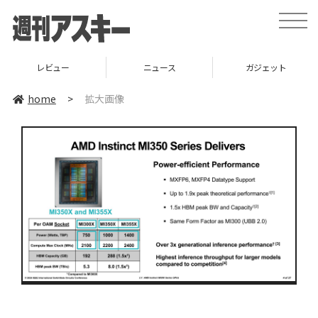
toggle
naviga
レビュー
ニュース
ガジェット
home
>
拡大画像