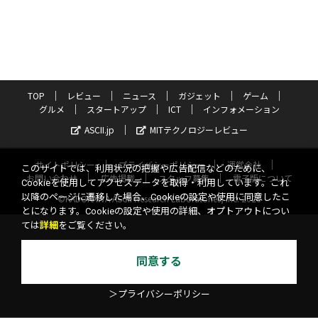
TOP
レビュー
ニュース
ガジェット
ゲーム
グルメ
スタートアップ
ICT
インフォメーション
ASCII.jp
MITテクノロジーレビュー
サイトポリシー
プライバシーポリシー
運営会社
このサイトでは、利用状況の把握や広告配信などのために、
お問い合わせ
広告掲載
スタッフ募集
電子版について
Cookieを使用してアクセスデータを取得・利用しています。これ
以降のページに遷移した場合、Cookieの設定や使用に同意したこ
©KADOKAWA ASCII Research Laboratories, Inc. 2026
とになります。Cookieの設定や使用の詳細、オプトアウトについ
ては
詳細
をご覧ください。
同意する
＞プライバシーポリシー