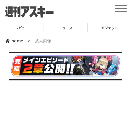
toggle
naviga
レビュー
ニュース
ガジェット
home
>
拡大画像