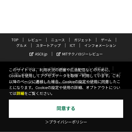
TOP
レビュー
ニュース
ガジェット
ゲーム
グルメ
スタートアップ
ICT
インフォメーション
ASCII.jp
MITテクノロジーレビュー
サイトポリシー
プライバシーポリシー
運営会社
このサイトでは、利用状況の把握や広告配信などのために、
お問い合わせ
広告掲載
スタッフ募集
電子版について
Cookieを使用してアクセスデータを取得・利用しています。これ
以降のページに遷移した場合、Cookieの設定や使用に同意したこ
©KADOKAWA ASCII Research Laboratories, Inc. 2026
とになります。Cookieの設定や使用の詳細、オプトアウトについ
ては
詳細
をご覧ください。
同意する
＞プライバシーポリシー