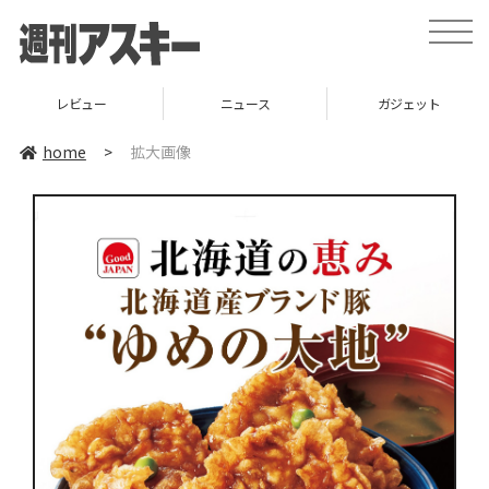
toggle
naviga
レビュー
ニュース
ガジェット
home
>
拡大画像