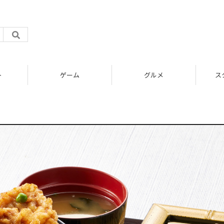
ト
ゲーム
グルメ
ス