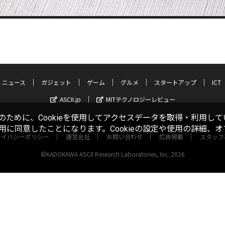
ニュース
ガジェット
ゲーム
グルメ
スタートアップ
ICT
ASCII.jp
MITテクノロジーレビュー
ために、Cookieを使用してアクセスデータを取得・利用して
使用に同意したことになります。Cookieの設定や使用の詳細、
ライバシーポリシー
運営会社
お問い合わせ
広告掲載
スタッフ
©KADOKAWA ASCII Research Laboratories, Inc. 2026