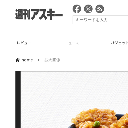
レビュー
ニュース
ガジェッ
home
>
拡大画像