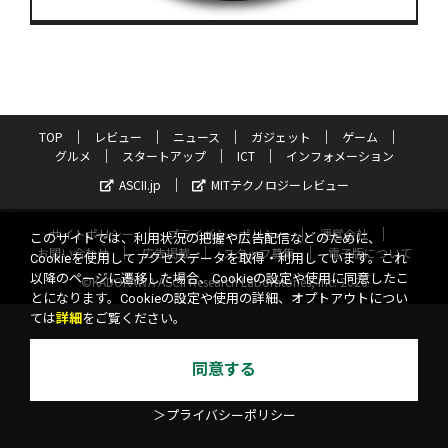
TOP
レビュー
ニュース
ガジェット
ゲーム
グルメ
スタートアップ
ICT
インフォメーション
ASCII.jp
MITテクノロジーレビュー
サイトポリシー
プライバシーポリシー
運営会社
このサイトでは、利用状況の把握や広告配信などのために、
お問い合わせ
広告掲載
スタッフ募集
電子版について
Cookieを使用してアクセスデータを取得・利用しています。これ
以降のページに遷移した場合、Cookieの設定や使用に同意したこ
©KADOKAWA ASCII Research Laboratories, Inc. 2026
とになります。Cookieの設定や使用の詳細、オプトアウトについ
ては
詳細
をご覧ください。
同意する
＞プライバシーポリシー