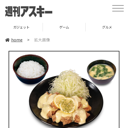
toggle
naviga
ガジェット
ゲーム
グルメ
home
>
拡大画像