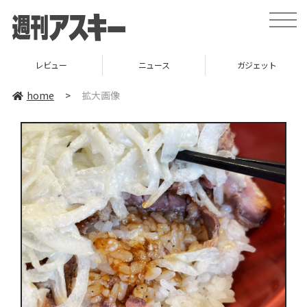
toggle
naviga
レビュー
ニュース
ガジェット
home
>
拡大画像