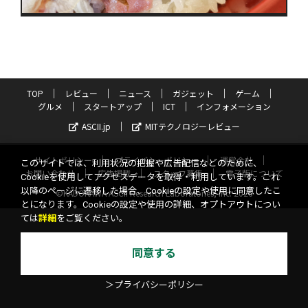
TOP
レビュー
ニュース
ガジェット
ゲーム
グルメ
スタートアップ
ICT
インフォメーション
ASCII.jp
MITテクノロジーレビュー
サイトポリシー
プライバシーポリシー
運営会社
このサイトでは、利用状況の把握や広告配信などのために、
お問い合わせ
広告掲載
スタッフ募集
電子版について
Cookieを使用してアクセスデータを取得・利用しています。これ
以降のページに遷移した場合、Cookieの設定や使用に同意したこ
©KADOKAWA ASCII Research Laboratories, Inc. 2026
とになります。Cookieの設定や使用の詳細、オプトアウトについ
ては
詳細
をご覧ください。
同意する
＞プライバシーポリシー