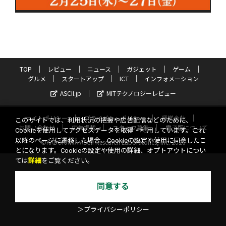
TOP
レビュー
ニュース
ガジェット
ゲーム
グルメ
スタートアップ
ICT
インフォメーション
ASCII.jp
MITテクノロジーレビュー
サイトポリシー
プライバシーポリシー
運営会社
このサイトでは、利用状況の把握や広告配信などのために、
お問い合わせ
広告掲載
スタッフ募集
電子版について
Cookieを使用してアクセスデータを取得・利用しています。これ
以降のページに遷移した場合、Cookieの設定や使用に同意したこ
©KADOKAWA ASCII Research Laboratories, Inc. 2026
とになります。Cookieの設定や使用の詳細、オプトアウトについ
ては
詳細
をご覧ください。
同意する
＞プライバシーポリシー