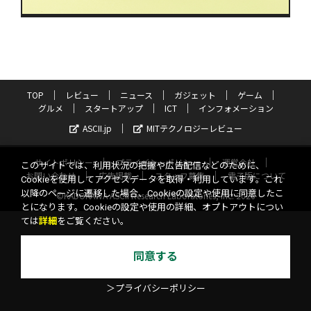
TOP
レビュー
ニュース
ガジェット
ゲーム
グルメ
スタートアップ
ICT
インフォメーション
ASCII.jp
MITテクノロジーレビュー
サイトポリシー
プライバシーポリシー
運営会社
このサイトでは、利用状況の把握や広告配信などのために、
お問い合わせ
広告掲載
スタッフ募集
電子版について
Cookieを使用してアクセスデータを取得・利用しています。これ
以降のページに遷移した場合、Cookieの設定や使用に同意したこ
©KADOKAWA ASCII Research Laboratories, Inc. 2026
とになります。Cookieの設定や使用の詳細、オプトアウトについ
ては
詳細
をご覧ください。
同意する
＞プライバシーポリシー