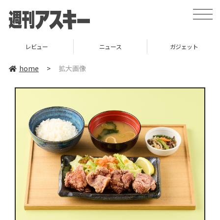
toggle
naviga
レビュー
ニュース
ガジェット
home
>
拡大画像