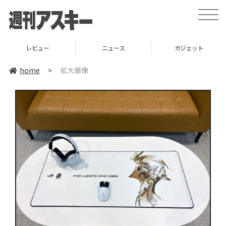
toggle
naviga
レビュー
ニュース
ガジェット
home
>
拡大画像