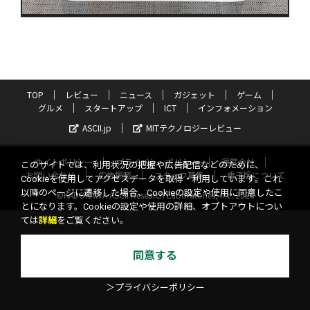
TOP
レビュー
ニュース
ガジェット
ゲーム
グルメ
スタートアップ
ICT
インフォメーション
ASCII.jp
MITテクノロジーレビュー
サイトポリシー
プライバシーポリシー
運営会社
このサイトでは、利用状況の把握や広告配信などのために、
お問い合わせ
広告掲載
スタッフ募集
電子版について
Cookieを使用してアクセスデータを取得・利用しています。これ
以降のページに遷移した場合、Cookieの設定や使用に同意したこ
©KADOKAWA ASCII Research Laboratories, Inc. 2026
とになります。Cookieの設定や使用の詳細、オプトアウトについ
ては
詳細
をご覧ください。
同意する
＞プライバシーポリシー