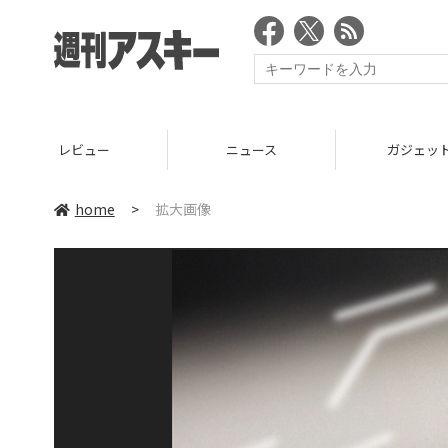
レビュー
ニュース
ガジェッ
home
>
拡大画像