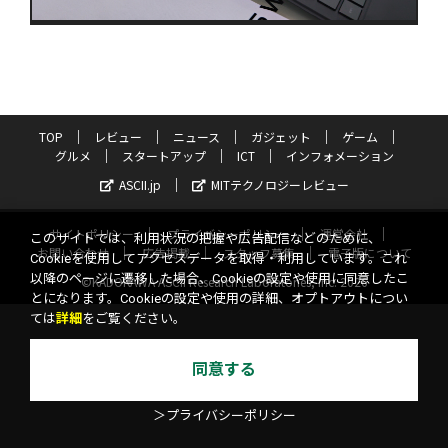
TOP
レビュー
ニュース
ガジェット
ゲーム
グルメ
スタートアップ
ICT
インフォメーション
ASCII.jp
MITテクノロジーレビュー
サイトポリシー
プライバシーポリシー
運営会社
このサイトでは、利用状況の把握や広告配信などのために、
お問い合わせ
広告掲載
スタッフ募集
電子版について
Cookieを使用してアクセスデータを取得・利用しています。これ
以降のページに遷移した場合、Cookieの設定や使用に同意したこ
©KADOKAWA ASCII Research Laboratories, Inc. 2026
とになります。Cookieの設定や使用の詳細、オプトアウトについ
ては
詳細
をご覧ください。
同意する
＞プライバシーポリシー