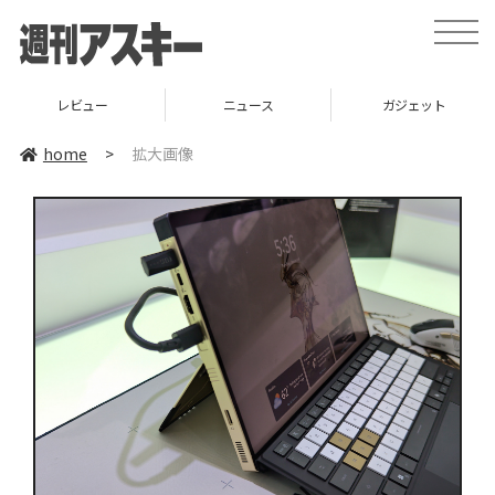
toggle
naviga
レビュー
ニュース
ガジェット
home
>
拡大画像