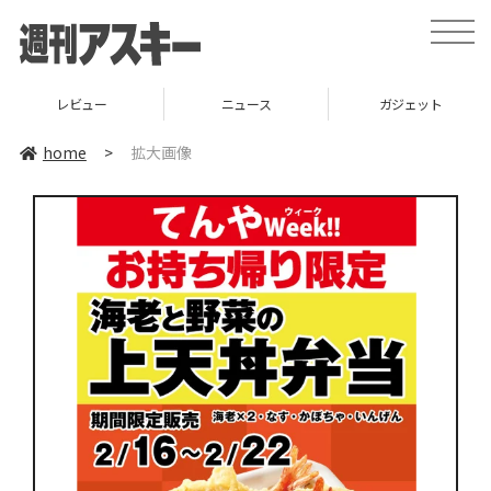
toggle
naviga
レビュー
ニュース
ガジェット
home
>
拡大画像