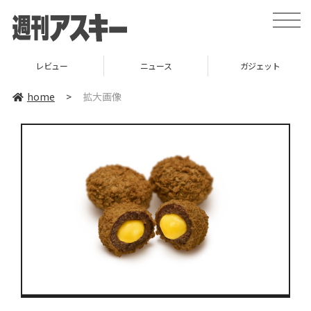
toggle
naviga
レビュー
ニュース
ガジェット
home
>
拡大画像