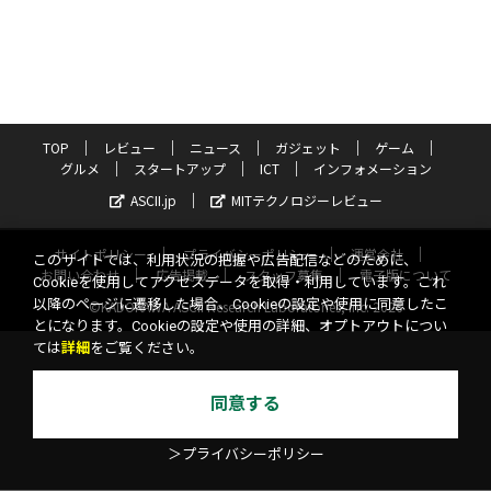
TOP
レビュー
ニュース
ガジェット
ゲーム
グルメ
スタートアップ
ICT
インフォメーション
ASCII.jp
MITテクノロジーレビュー
サイトポリシー
プライバシーポリシー
運営会社
このサイトでは、利用状況の把握や広告配信などのために、
お問い合わせ
広告掲載
スタッフ募集
電子版について
Cookieを使用してアクセスデータを取得・利用しています。これ
以降のページに遷移した場合、Cookieの設定や使用に同意したこ
©KADOKAWA ASCII Research Laboratories, Inc. 2026
とになります。Cookieの設定や使用の詳細、オプトアウトについ
ては
詳細
をご覧ください。
同意する
＞プライバシーポリシー