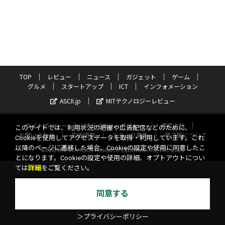
TOP
レビュー
ニュース
ガジェット
ゲーム
グルメ
スタートアップ
ICT
インフォメーション
ASCII.jp
MITテクノロジーレビュー
サイトポリシー
プライバシーポリシー
運営会社
このサイトでは、利用状況の把握や広告配信などのために、
お問い合わせ
広告掲載
スタッフ募集
電子版について
Cookieを使用してアクセスデータを取得・利用しています。これ
以降のページに遷移した場合、Cookieの設定や使用に同意したこ
©KADOKAWA ASCII Research Laboratories, Inc. 2026
とになります。Cookieの設定や使用の詳細、オプトアウトについ
ては
詳細
をご覧ください。
同意する
＞プライバシーポリシー