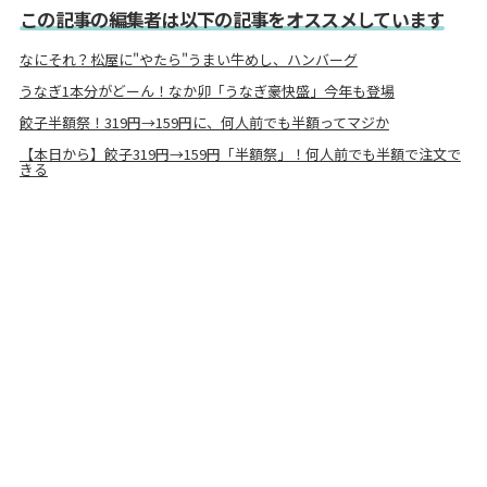
この記事の編集者は以下の記事をオススメしています
なにそれ？松屋に"やたら"うまい牛めし、ハンバーグ
うなぎ1本分がどーん！なか卯「うなぎ豪快盛」今年も登場
餃子半額祭！319円→159円に、何人前でも半額ってマジか
【本日から】餃子319円→159円「半額祭」！何人前でも半額で注文で
きる