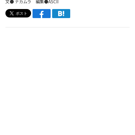
文● ナカムラ 編集●ASCII