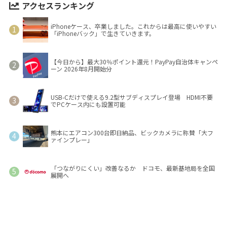
アクセスランキング
iPhoneケース、卒業しました。これからは最高に使いやすい
「iPhoneバック」で生きていきます。
【今日から】最大30％ポイント還元！PayPay自治体キャンペ
ーン 2026年8月開始分
USB-Cだけで使える9.2型サブディスプレイ登場 HDMI不要
でPCケース内にも設置可能
熊本にエアコン300台即日納品、ビックカメラに称賛「大フ
ァインプレー」
「つながりにくい」改善なるか ドコモ、最新基地局を全国
展開へ