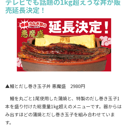
テレビでも話題の1kg超えうな丼が販
売延長決定！
▲鰻とだし巻き玉子丼 悪魔盛 2980円
鰻を丸ごと1尾使用した蒲焼と、特製のだし巻き玉子1
本を盛り付けた総重量1kg超えのメニューです。器からは
み出すほどの蒲焼とだし巻き玉子を組み合わせていま
す。