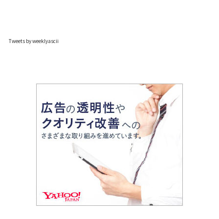
Tweets by weeklyascii