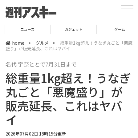
t
o
g
g
l
ニュース
ガジェット
ゲーム
e
n
a
home
>
グルメ
>
総重量1kg超え！うなぎ丸ごと「悪魔
v
盛り」が販売延長、これはヤバイ
i
g
a
名代 宇奈ととで7月31日まで
t
i
総重量1kg超え！うなぎ
o
n
丸ごと「悪魔盛り」が
販売延長、これはヤバ
イ
2026年07月02日 18時15分更新