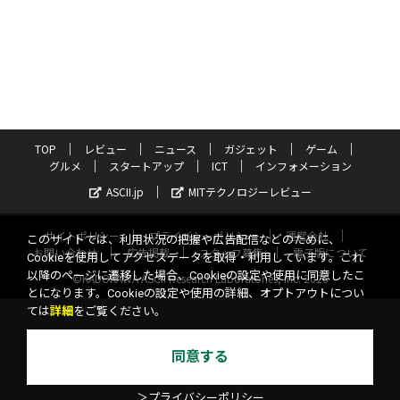
TOP
レビュー
ニュース
ガジェット
ゲーム
グルメ
スタートアップ
ICT
インフォメーション
ASCII.jp
MITテクノロジーレビュー
サイトポリシー
プライバシーポリシー
運営会社
このサイトでは、利用状況の把握や広告配信などのために、
お問い合わせ
広告掲載
スタッフ募集
電子版について
Cookieを使用してアクセスデータを取得・利用しています。これ
以降のページに遷移した場合、Cookieの設定や使用に同意したこ
©KADOKAWA ASCII Research Laboratories, Inc. 2026
とになります。Cookieの設定や使用の詳細、オプトアウトについ
ては
詳細
をご覧ください。
同意する
＞プライバシーポリシー