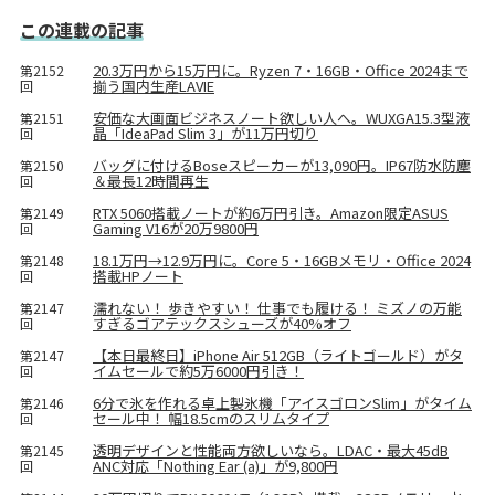
この連載の記事
20.3万円から15万円に。Ryzen 7・16GB・Office 2024まで
第2152
揃う国内生産LAVIE
回
安価な大画面ビジネスノート欲しい人へ。WUXGA15.3型液
第2151
晶「IdeaPad Slim 3」が11万円切り
回
バッグに付けるBoseスピーカーが13,090円。IP67防水防塵
第2150
＆最長12時間再生
回
RTX 5060搭載ノートが約6万円引き。Amazon限定ASUS
第2149
Gaming V16が20万9800円
回
18.1万円→12.9万円に。Core 5・16GBメモリ・Office 2024
第2148
搭載HPノート
回
濡れない！ 歩きやすい！ 仕事でも履ける！ ミズノの万能
第2147
すぎるゴアテックスシューズが40%オフ
回
【本日最終日】iPhone Air 512GB（ライトゴールド）がタ
第2147
イムセールで約5万6000円引き！
回
6分で氷を作れる卓上製氷機「アイスゴロンSlim」がタイム
第2146
セール中！ 幅18.5cmのスリムタイプ
回
透明デザインと性能両方欲しいなら。LDAC・最大45dB
第2145
ANC対応「Nothing Ear (a)」が9,800円
回