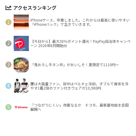
アクセスランキング
iPhoneケース、卒業しました。これからは最高に使いやすい
「iPhoneバック」で生きていきます。
【今日から】最大30％ポイント還元！PayPay自治体キャンペ
ーン 2026年8月開始分
「鬼おろし牛タン丼」がおいしそ！夏限定で1110円～
腰は大風量ファン、背中はペルチェ冷却。ダブルで身体を冷
やす1着2役のファン付きウェアが10,980円
「つながりにくい」改善なるか ドコモ、最新基地局を全国
展開へ