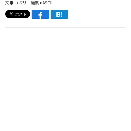
文● コガリ 編集⚫︎ASCII