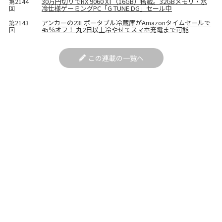
30万円切りでRX 9060 XT（16GB）搭載。32GBメモリ・水
第2144
冷仕様ゲーミングPC「G TUNE DG」セール中
回
アンカーの23Lポータブル冷蔵庫がAmazonタイムセールで
第2143
45％オフ！ 丸2日以上冷やせてスマホ充電まで可能
回
この連載の一覧へ