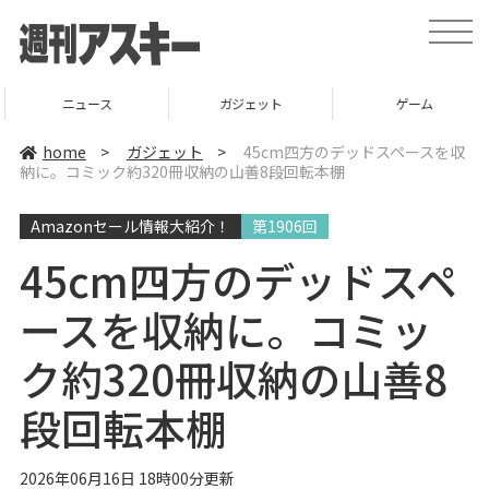
t
o
g
g
l
ニュース
ガジェット
ゲーム
e
n
a
home
>
ガジェット
>
45cm四方のデッドスペースを収
v
納に。コミック約320冊収納の山善8段回転本棚
i
g
a
Amazonセール情報大紹介！
第1906回
t
i
o
45cm四方のデッドスペ
n
ースを収納に。コミッ
ク約320冊収納の山善8
段回転本棚
2026年06月16日 18時00分更新