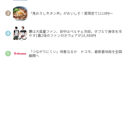
「鬼おろし牛タン丼」がおいしそ！夏限定で1110円～
腰は大風量ファン、背中はペルチェ冷却。ダブルで身体を冷
やす1着2役のファン付きウェアが10,980円
「つながりにくい」改善なるか ドコモ、最新基地局を全国
展開へ