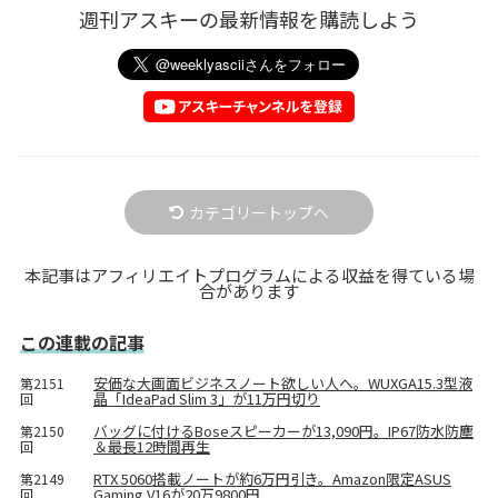
週刊アスキーの最新情報を購読しよう
カテゴリートップへ
本記事はアフィリエイトプログラムによる収益を得ている場
合があります
この連載の記事
安価な大画面ビジネスノート欲しい人へ。WUXGA15.3型液
第2151
晶「IdeaPad Slim 3」が11万円切り
回
バッグに付けるBoseスピーカーが13,090円。IP67防水防塵
第2150
＆最長12時間再生
回
RTX 5060搭載ノートが約6万円引き。Amazon限定ASUS
第2149
Gaming V16が20万9800円
回