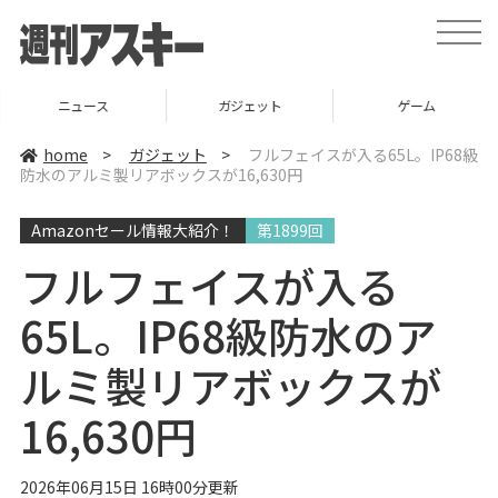
t
o
g
g
l
ニュース
ガジェット
ゲーム
e
n
a
home
>
ガジェット
>
フルフェイスが入る65L。IP68級
v
防水のアルミ製リアボックスが16,630円
i
g
a
Amazonセール情報大紹介！
第1899回
t
i
o
フルフェイスが入る
n
65L。IP68級防水のア
ルミ製リアボックスが
16,630円
2026年06月15日 16時00分更新