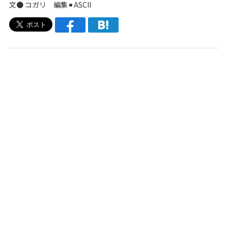
文● コガリ 編集⚫︎ASCII