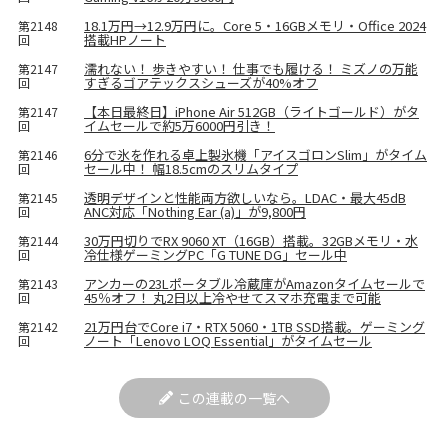
18.1万円→12.9万円に。Core 5・16GBメモリ・Office 2024
第2148
搭載HPノート
回
濡れない！ 歩きやすい！ 仕事でも履ける！ ミズノの万能
第2147
すぎるゴアテックスシューズが40%オフ
回
【本日最終日】iPhone Air 512GB（ライトゴールド）がタ
第2147
イムセールで約5万6000円引き！
回
6分で氷を作れる卓上製氷機「アイスゴロンSlim」がタイム
第2146
セール中！ 幅18.5cmのスリムタイプ
回
透明デザインと性能両方欲しいなら。LDAC・最大45dB
第2145
ANC対応「Nothing Ear (a)」が9,800円
回
30万円切りでRX 9060 XT（16GB）搭載。32GBメモリ・水
第2144
冷仕様ゲーミングPC「G TUNE DG」セール中
回
アンカーの23Lポータブル冷蔵庫がAmazonタイムセールで
第2143
45％オフ！ 丸2日以上冷やせてスマホ充電まで可能
回
21万円台でCore i7・RTX 5060・1TB SSD搭載。ゲーミング
第2142
ノート「Lenovo LOQ Essential」がタイムセール
回
この連載の一覧へ