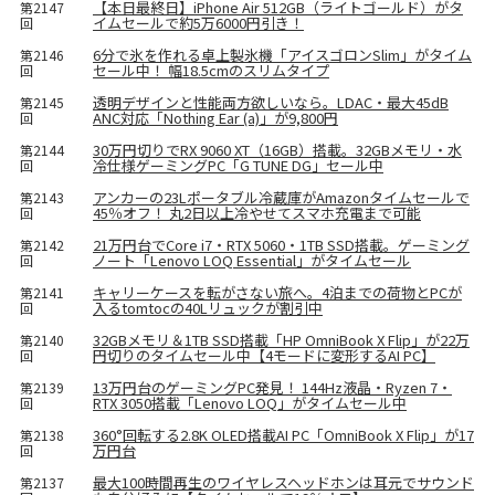
【本日最終日】iPhone Air 512GB（ライトゴールド）がタ
第2147
イムセールで約5万6000円引き！
回
6分で氷を作れる卓上製氷機「アイスゴロンSlim」がタイム
第2146
セール中！ 幅18.5cmのスリムタイプ
回
透明デザインと性能両方欲しいなら。LDAC・最大45dB
第2145
ANC対応「Nothing Ear (a)」が9,800円
回
30万円切りでRX 9060 XT（16GB）搭載。32GBメモリ・水
第2144
冷仕様ゲーミングPC「G TUNE DG」セール中
回
アンカーの23Lポータブル冷蔵庫がAmazonタイムセールで
第2143
45％オフ！ 丸2日以上冷やせてスマホ充電まで可能
回
21万円台でCore i7・RTX 5060・1TB SSD搭載。ゲーミング
第2142
ノート「Lenovo LOQ Essential」がタイムセール
回
キャリーケースを転がさない旅へ。4泊までの荷物とPCが
第2141
入るtomtocの40Lリュックが割引中
回
32GBメモリ＆1TB SSD搭載「HP OmniBook X Flip」が22万
第2140
円切りのタイムセール中【4モードに変形するAI PC】
回
13万円台のゲーミングPC発見！ 144Hz液晶・Ryzen 7・
第2139
RTX 3050搭載「Lenovo LOQ」がタイムセール中
回
360°回転する2.8K OLED搭載AI PC「OmniBook X Flip」が17
第2138
万円台
回
最大100時間再生のワイヤレスヘッドホンは耳元でサウンド
第2137