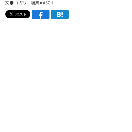
文● コガリ 編集⚫︎ASCII