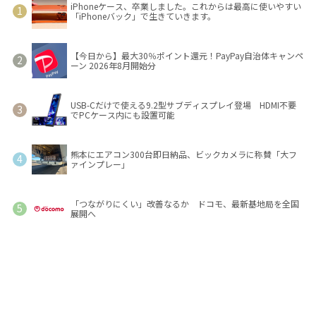
iPhoneケース、卒業しました。これからは最高に使いやすい
「iPhoneバック」で生きていきます。
【今日から】最大30％ポイント還元！PayPay自治体キャンペ
ーン 2026年8月開始分
USB-Cだけで使える9.2型サブディスプレイ登場 HDMI不要
でPCケース内にも設置可能
熊本にエアコン300台即日納品、ビックカメラに称賛「大フ
ァインプレー」
「つながりにくい」改善なるか ドコモ、最新基地局を全国
展開へ