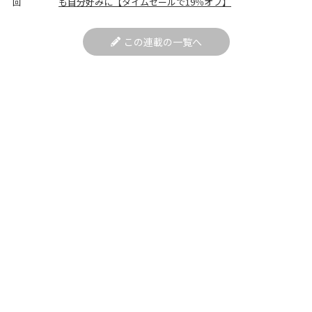
も自分好みに【タイムセールで19％オフ】
回
この連載の一覧へ