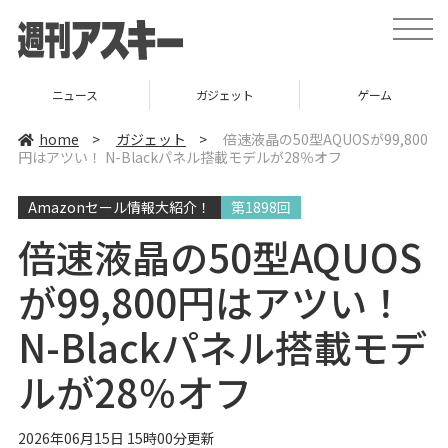
t
o
g
g
l
ニュース
ガジェット
ゲーム
e
n
a
home
>
ガジェット
>
倍速液晶の50型AQUOSが99,800
v
円はアツい！ N-Blackパネル搭載モデルが28％オフ
i
g
a
Amazonセール情報大紹介！
第1898回
t
i
o
倍速液晶の50型AQUOS
n
が99,800円はアツい！
N-Blackパネル搭載モデ
ルが28％オフ
2026年06月15日 15時00分更新