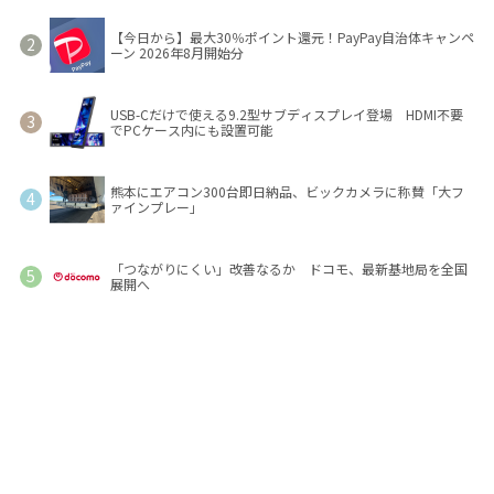
【今日から】最大30％ポイント還元！PayPay自治体キャンペ
ーン 2026年8月開始分
USB-Cだけで使える9.2型サブディスプレイ登場 HDMI不要
でPCケース内にも設置可能
熊本にエアコン300台即日納品、ビックカメラに称賛「大フ
ァインプレー」
「つながりにくい」改善なるか ドコモ、最新基地局を全国
展開へ