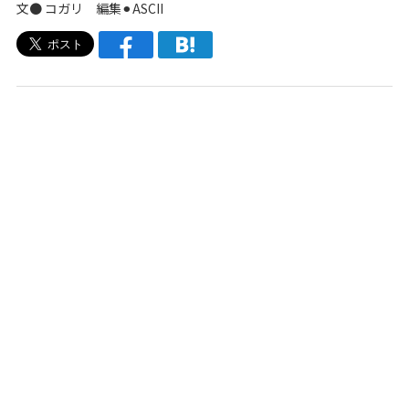
文● コガリ 編集⚫︎ASCII