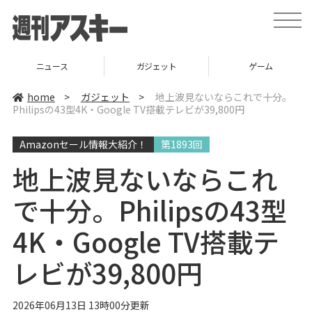
t
o
g
g
l
ニュース
ガジェット
ゲーム
e
n
a
home
>
ガジェット
>
地上波見ないならこれで十分。
v
Philipsの43型4K・Google TV搭載テレビが39,800円
i
g
a
Amazonセール情報大紹介！
第1893回
t
i
o
地上波見ないならこれ
n
で十分。Philipsの43型
4K・Google TV搭載テ
レビが39,800円
2026年06月13日 13時00分更新