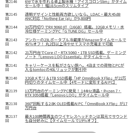
6分で氷を作れる卓上製氷機「アイスゴロンSlim」がタイム
第2146
セール中！ 幅18.5cmのスリムタイプ
回
透明デザインと性能両方欲しいなら。LDAC・最大45dB
第2145
ANC対応「Nothing Ear (a)」が9,800円
回
30万円切りでRX 9060 XT（16GB）搭載。32GBメモリ・水
第2144
冷仕様ゲーミングPC「G TUNE DG」セール中
回
アンカーの23Lポータブル冷蔵庫がAmazonタイムセールで
第2143
45％オフ！ 丸2日以上冷やせてスマホ充電まで可能
回
21万円台でCore i7・RTX 5060・1TB SSD搭載。ゲーミング
第2142
ノート「Lenovo LOQ Essential」がタイムセール
回
キャリーケースを転がさない旅へ。4泊までの荷物とPCが
第2141
入るtomtocの40Lリュックが割引中
回
32GBメモリ＆1TB SSD搭載「HP OmniBook X Flip」が22万
第2140
円切りのタイムセール中【4モードに変形するAI PC】
回
13万円台のゲーミングPC発見！ 144Hz液晶・Ryzen 7・
第2139
RTX 3050搭載「Lenovo LOQ」がタイムセール中
回
360°回転する2.8K OLED搭載AI PC「OmniBook X Flip」が17
第2138
万円台
回
最大100時間再生のワイヤレスヘッドホンは耳元でサウンド
第2137
も自分好みに【タイムセールで19％オフ】
回