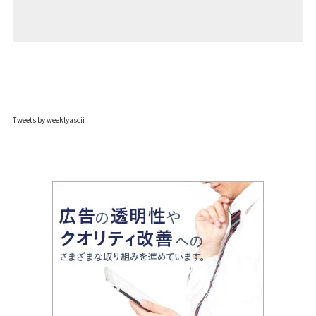
Tweets by weeklyascii