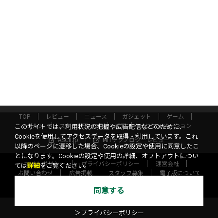
TOP
レビュー
ニュース
ガジェット
ゲーム
グルメ
スタートアップ
ICT
インフォメーション
このサイトでは、利用状況の把握や広告配信などのために、
Cookieを使用してアクセスデータを取得・利用しています。これ
ASCII.jp
MITテクノロジーレビュー
以降のページに遷移した場合、Cookieの設定や使用に同意したこ
とになります。Cookieの設定や使用の詳細、オプトアウトについ
サイトポリシー
プライバシーポリシー
運営会社
ては
詳細
をご覧ください。
お問い合わせ
広告掲載
スタッフ募集
電子版について
©KADOKAWA ASCII Research Laboratories, Inc. 2026
同意する
＞プライバシーポリシー