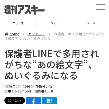
t
o
g
g
l
ニュース
ガジェット
ゲーム
e
n
a
home
>
ガジェット
>
保護者LINEで多用されがちな“あ
v
の絵文字”、ぬいぐるみになる
i
g
a
保護者LINEで多用され
t
i
o
がちな“あの絵文字”、
n
ぬいぐるみになる
2026年06月10日 14時45分更新
文● G.Raymond 編集●ASCII