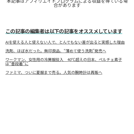
本記事はアフィリエイトプログラムによる収益を得ている場
合があります
この記事の編集者は以下の記事をオススメしています
AIを使える人と使えない人で、とんでもない差が出ると実感した理由
洗剤、ほぼ水だった。無印良品、“薄めて使う洗剤”発売へ
ワークマン、女性用の冷房服投入 40℃超えの日本、ペルチェ素子
は“普段着”に
ファミマ、ついに夏服まで売る。人気の腕時計は再販へ