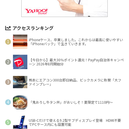
アクセスランキング
iPhoneケース、卒業しました。これからは最高に使いやすい
「iPhoneバック」で生きていきます。
【今日から】最大30％ポイント還元！PayPay自治体キャンペ
ーン 2026年8月開始分
熊本にエアコン300台即日納品、ビックカメラに称賛「大フ
ァインプレー」
「鬼おろし牛タン丼」がおいしそ！夏限定で1110円～
USB-Cだけで使える9.2型サブディスプレイ登場 HDMI不要
でPCケース内にも設置可能