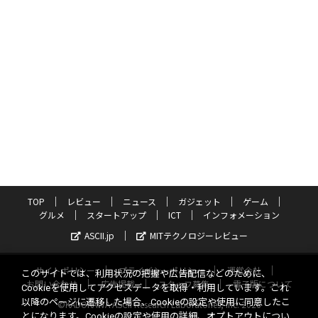
TOP
レビュー
ニュース
ガジェット
ゲーム
グルメ
スタートアップ
ICT
インフォメーション
ASCII.jp
MITテクノロジーレビュー
サイトポリシー
プライバシーポリシー
運営会社
このサイトでは、利用状況の把握や広告配信などのために、
お問い合わせ
広告掲載
スタッフ募集
電子版について
Cookieを使用してアクセスデータを取得・利用しています。これ
以降のページに遷移した場合、Cookieの設定や使用に同意したこ
©KADOKAWA ASCII Research Laboratories, Inc. 2026
とになります。Cookieの設定や使用の詳細、オプトアウトについ