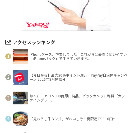
アクセスランキング
iPhoneケース、卒業しました。これからは最高に使いやすい
「iPhoneバック」で生きていきます。
【今日から】最大30％ポイント還元！PayPay自治体キャンペ
ーン 2026年8月開始分
熊本にエアコン300台即日納品、ビックカメラに称賛「大フ
ァインプレー」
「鬼おろし牛タン丼」がおいしそ！夏限定で1110円～