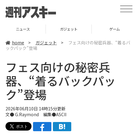
t
o
g
g
l
ニュース
ガジェット
ゲーム
e
n
a
home
>
ガジェット
>
フェス向けの秘密兵器、“着るバ
v
ックパック”登場
i
g
a
フェス向けの秘密兵
t
i
o
器、“着るバックパッ
n
ク”登場
2026年06月10日 14時15分更新
文● G.Raymond 編集●ASCII