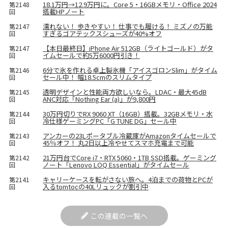
18.1万円→12.9万円に。Core 5・16GBメモリ・Office 2024
第2148
搭載HPノート
回
濡れない！ 歩きやすい！ 仕事でも履ける！ ミズノの万能
第2147
すぎるゴアテックスシューズが40%オフ
回
【本日最終日】iPhone Air 512GB（ライトゴールド）がタ
第2147
イムセールで約5万6000円引き！
回
6分で氷を作れる卓上製氷機「アイスゴロンSlim」がタイム
第2146
セール中！ 幅18.5cmのスリムタイプ
回
透明デザインと性能両方欲しいなら。LDAC・最大45dB
第2145
ANC対応「Nothing Ear (a)」が9,800円
回
30万円切りでRX 9060 XT（16GB）搭載。32GBメモリ・水
第2144
冷仕様ゲーミングPC「G TUNE DG」セール中
回
アンカーの23Lポータブル冷蔵庫がAmazonタイムセールで
第2143
45％オフ！ 丸2日以上冷やせてスマホ充電まで可能
回
21万円台でCore i7・RTX 5060・1TB SSD搭載。ゲーミング
第2142
ノート「Lenovo LOQ Essential」がタイムセール
回
キャリーケースを転がさない旅へ。4泊までの荷物とPCが
第2141
入るtomtocの40Lリュックが割引中
回
この連載の一覧へ