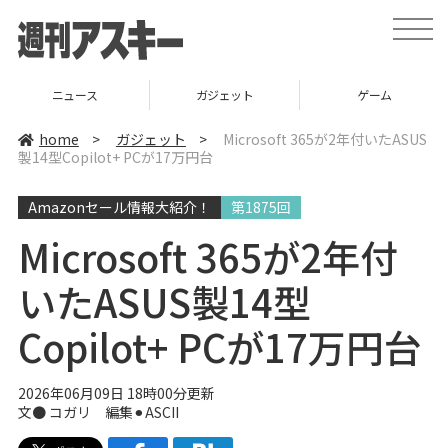
t
o
g
g
l
ニュース
ガジェット
ゲーム
e
n
a
home
>
ガジェット
>
Microsoft 365が2年付いたASUS
v
製14型Copilot+ PCが17万円台
i
g
a
Amazonセール情報大紹介！
第1875回
t
i
o
Microsoft 365が2年付
n
いたASUS製14型
Copilot+ PCが17万円台
2026年06月09日 18時00分更新
文● コガリ 編集⚫︎ASCII