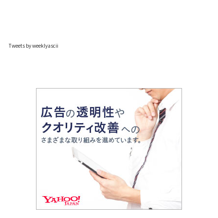
Tweets by weeklyascii