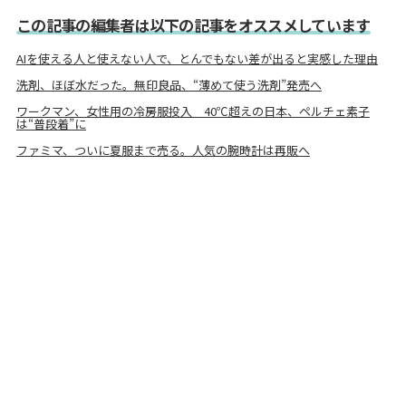
この記事の編集者は以下の記事をオススメしています
AIを使える人と使えない人で、とんでもない差が出ると実感した理由
洗剤、ほぼ水だった。無印良品、“薄めて使う洗剤”発売へ
ワークマン、女性用の冷房服投入 40℃超えの日本、ペルチェ素子
は“普段着”に
ファミマ、ついに夏服まで売る。人気の腕時計は再販へ