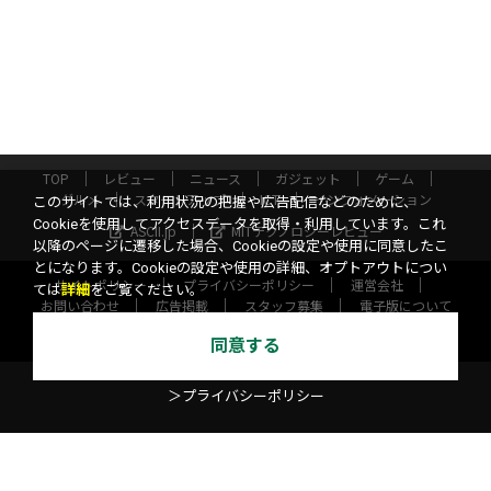
TOP
レビュー
ニュース
ガジェット
ゲーム
グルメ
スタートアップ
ICT
インフォメーション
このサイトでは、利用状況の把握や広告配信などのために、
Cookieを使用してアクセスデータを取得・利用しています。これ
ASCII.jp
MITテクノロジーレビュー
以降のページに遷移した場合、Cookieの設定や使用に同意したこ
とになります。Cookieの設定や使用の詳細、オプトアウトについ
サイトポリシー
プライバシーポリシー
運営会社
ては
詳細
をご覧ください。
お問い合わせ
広告掲載
スタッフ募集
電子版について
©KADOKAWA ASCII Research Laboratories, Inc. 2026
同意する
＞プライバシーポリシー