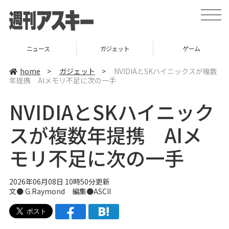
t
o
g
g
l
ニュース
ガジェット
ゲーム
e
n
a
home
>
ガジェット
>
NVIDIAとSKハイニックスが複数
v
年提携 AIメモリ不足に次の一手
i
g
a
NVIDIAとSKハイニック
t
i
o
スが複数年提携 AIメ
n
モリ不足に次の一手
2026年06月08日 10時50分更新
文● G.Raymond 編集●ASCII