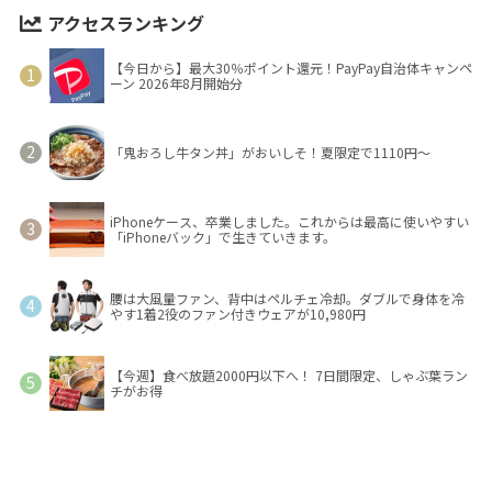
アクセスランキング
【今日から】最大30％ポイント還元！PayPay自治体キャンペ
ーン 2026年8月開始分
「鬼おろし牛タン丼」がおいしそ！夏限定で1110円～
iPhoneケース、卒業しました。これからは最高に使いやすい
「iPhoneバック」で生きていきます。
腰は大風量ファン、背中はペルチェ冷却。ダブルで身体を冷
やす1着2役のファン付きウェアが10,980円
【今週】食べ放題2000円以下へ！ 7日間限定、しゃぶ葉ラン
チがお得